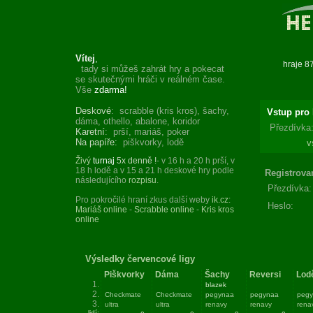
Vítej
,
tady si můžeš zahrát hry a pokecat
se skutečnými hráči v reálném čase.
Vše
zdarma!
Deskové
: scrabble (kris kros), šachy,
Vstup pro 
dáma, othello, abalone, koridor
Přezdívka
Karetní
: prší, mariáš, poker
Na papíře:
piškvorky, lodě
v
Živý
turnaj
5x denně !
- v 16 h a 20 h prší, v
18 h lodě a v 15 a 21 h deskové hry podle
Registrova
následujícího
rozpisu
.
Přezdívka:
Pro pokročilé hraní zkus další weby
ik.cz
:
Heslo:
Mariáš online
-
Scrabble online
-
Kris kros
online
Výsledky červencové ligy
Piškvorky
Dáma
Šachy
Reversi
Lod
1.
blazek
2.
Checkmate
Checkmate
pegynaa
pegynaa
peg
3.
ultra
ultra
renavy
renavy
rena
lidí: