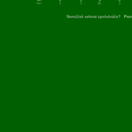
0
0
8
0
her:
0
0
96
0
Nemůžeš sehnat spoluhráče?
Pozv