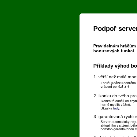
Podpoř server
Pravidelným hráčům 
bonusových funkcí.
Příklady výhod b
1. větší než málé množ
Zaručuji dávku dobrého 
vrácení peněz! :) ✝
2. ikonku do tvého pro
Ikonka tě oddělí od zby
herně myslíš vážně.
Ukázka
tady
.
3. garantovaná rychlo
Server automaticky regu
aktuálního zatížení, běh
nonstop garantovanou ma