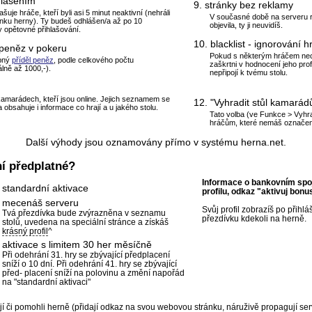
hlášením
9. stránky bez reklamy
uje hráče, kteří byli asi 5 minut neaktivní (nehráli
V současné době na serveru 
ánku herny). Ty budeš odhlášen/a až po 10
objevila, ty ji neuvidíš.
 opětovné přihlašování.
10. blacklist - ignorování h
 peněz v pokeru
Pokud s některým hráčem nec
bný
příděl peněz
, podle celkového počtu
zaškrtni v hodnocení jeho prof
lně až 1000,-).
nepřipojí k tvému stolu.
kamarádech, kteří jsou online. Jejich seznamem se
12. "Vyhradit stůl kamarád
 obsahuje i informace co hrají a u jakého stolu.
Tato volba (ve Funkce > Vyhra
hráčům, které nemáš označen
Další výhody jsou oznamovány přímo v systému herna.net.
í
předplatné?
Informace o bankovním spoj
standardní aktivace
profilu, odkaz "aktivuj bonu
mecenáš serveru
Svůj profil zobrazíš po přihl
Tvá přezdívka bude zvýrazněna v seznamu
přezdívku kdekoli na herně.
stolů, uvedena na speciální stránce a získáš
krásný profil
^
aktivace s limitem 30 her měsíčně
Při odehrání 31. hry se zbývající předplacení
sníží o 10 dní. Při odehrání 41. hry se zbývající
před- placení sníží na polovinu a změní napořád
na "standardní aktivaci"
jí či pomohli herně (přidají odkaz na svou webovou stránku, náruživě propagují ser