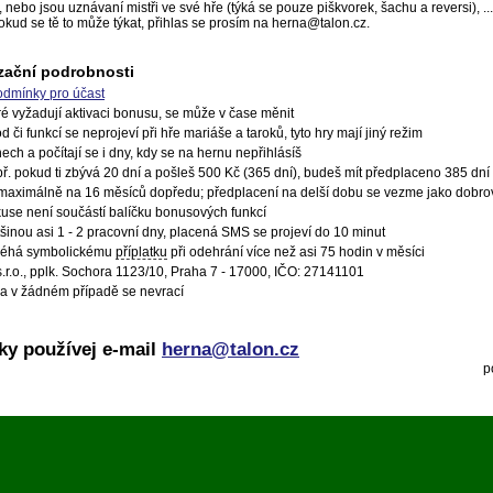
 nebo jsou uznávaní mistři ve své hře (týká se pouze piškvorek, šachu a reversi), ..
kud se tě to může týkat, přihlas se prosím na herna@talon.cz.
zační podrobnosti
odmínky pro účast
eré vyžadují aktivaci bonusu, se může v čase měnit
či funkcí se neprojeví při hře mariáše a taroků, tyto hry mají jiný režim
ch a počítají se i dny, kdy se na hernu nepřihlásíš
př. pokud ti zbývá 20
dní a pošleš 500 Kč (365 dní), budeš mít předplaceno 385 dní
maximálně na 16 měsíců dopředu; předplacení na delší dobu se vezme jako dobro
skuse není součástí balíčku bonusových funkcí
tšinou asi 1 - 2 pracovní dny, placená SMS se projeví do 10 minut
dléhá symbolickému
příplatku
při odehrání více než asi 75 hodin v měsíci
 s.r.o., pplk. Sochora 1123/10, Praha 7 - 17000, IČO: 27141101
t a v žádném případě se nevrací
zky používej e-mail
herna@talon.cz
p