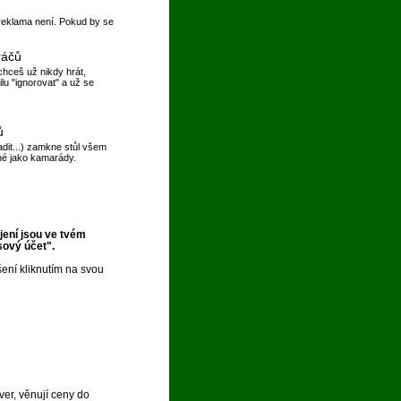
reklama není. Pokud by se
ráčů
hceš už nikdy hrát,
ilu "ignorovat" a už se
ů
dit...) zamkne stůl všem
é jako kamarády.
ení jsou ve tvém
sový účet".
ášení kliknutím na svou
ver, věnují ceny do