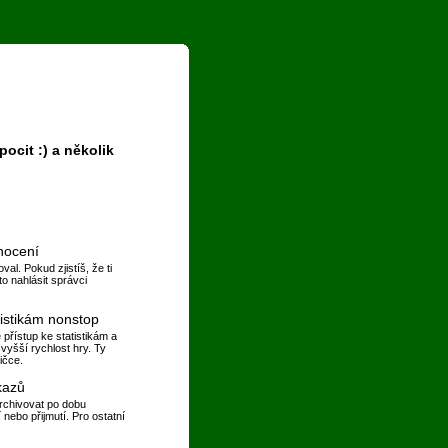
cit :) a několik
dnocení
al. Pokud zjistíš, že ti
o nahlásit správci
tistikám nonstop
přístup ke statistikám a
vyšší rychlost hry. Ty
ičce.
kazů
chivovat po dobu
nebo přijmutí. Pro ostatní