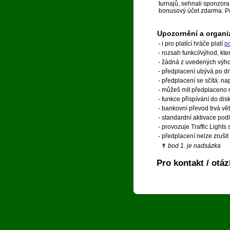
turnajů, sehnali sponzora,
bonusový účet zdarma. Po
Upozornění a organi
- i pro platící hráče platí
p
- rozsah funkcí/výhod, kt
- žádná z uvedených výhod 
- předplacení ubývá po dne
- předplacení se sčítá: na
- můžeš mít předplaceno 
- funkce přispívání do di
- bankovní převod trvá vě
- standardní aktivace po
- provozuje Traffic Lights
- předplacení nelze zruši
✝
bod 1. je nadsázka
Pro kontakt / otá