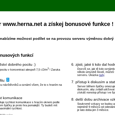
 www.herna.net a získej bonusové funkce !
nabízíme možnost podílet se na provozu serveru výměnou dobrý po
onusových funkcí
ství dobrého pocitu :)
6. zjisti, jaké ti kdo dal ho
3
Dozvíš se, jak tě kdo oznámkov
pocitu v koncentraci alespoň 7,5 t.D/m
! Zaruka
někdo úmyslně škodí, můžeš t
serveru. Ukázka
tady
.
filu:
7. přístup k diskusím a sta
tku návštěvníků a oznámí všem, že to s hraním na
Server během špičky omezuje 
diskusím, aby zvládl udržovat 
získáš nonstop přístup i ve šp
st komunikace
8. delší dobu archivace vz
luje rychlost komunikace s hracím oknem podle
Soukromé vzkazy se budou ar
em špičky je proto hra pomalejší. Ty budeš mít
nejméně 9 měsíců od odeslání 
ximální rychlost.
je tato doba jen 3 měsíce.