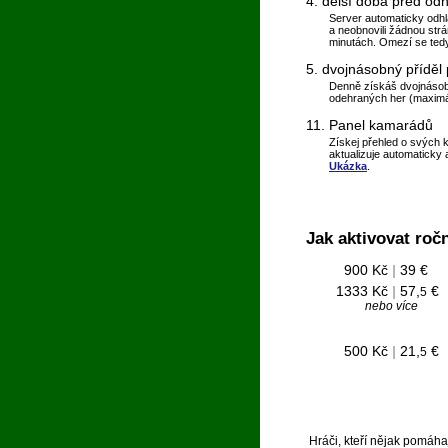
4. delší doba před od
Server automaticky odhlaš
a neobnovili žádnou str
minutách. Omezí se tedy
5. dvojnásobný příděl
Denně získáš dvojnáso
odehraných her (maximá
11. Panel kamarádů
Získej přehled o svých 
aktualizuje automaticky a
Ukázka
.
Jak aktivovat
ročn
900 Kč
|
39 €
1333 Kč
|
57,
€
5
nebo více
500 Kč
|
21,
€
5
Hráči, kteří nějak pomáha