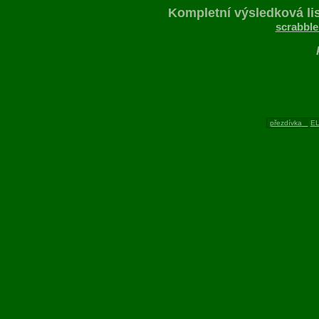
Kompletní výsledková lis
scrabble
přezdívka
E