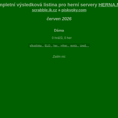
pletní výsledková listina pro herní servery
HERNA.
scrabble.ik.cz
a
piskvoky.com
červen 2026
Dáma
0 hráčů, 0 her
přezdívka
ELO
her
výher
remíz
úspě.
Zatím nic