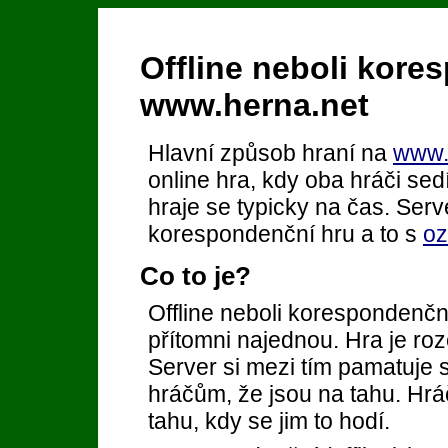
Offline neboli kore
www.herna.net
Hlavní způsob hraní na
www.
online hra, kdy oba hráči sedí
hraje se typicky na čas. Server
korespondenční hru a to s
oz
Co to je?
Offline neboli korespondenčn
přítomni najednou. Hra je roz
Server si mezi tím pamatuje 
hráčům, že jsou na tahu. Hrá
tahu, kdy se jim to hodí.