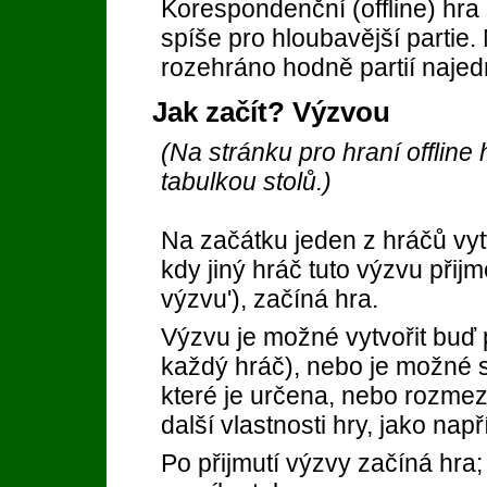
Korespondenční (offline) hra 
spíše pro hloubavější partie
rozehráno hodně partií naje
Jak začít? Výzvou
(Na stránku pro hraní offlin
tabulkou stolů.)
Na začátku jeden z hráčů vy
kdy jiný hráč tuto výzvu přijm
výzvu'), začíná hra.
Výzvu je možné vytvořit buď p
každý hráč), nebo je možné s
které je určena, nebo rozmezí
další vlastnosti hry, jako např
Po přijmutí výzvy začíná hra;