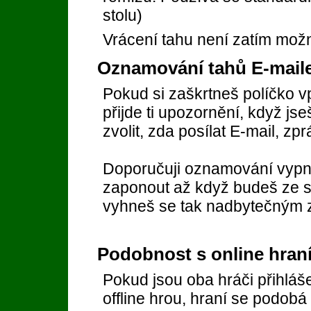
stolu)
Vrácení tahu není zatím mož
Oznamování tahů E-mail
Pokud si zaškrtneš políčko vp
přijde ti upozornění, když js
zvolit, zda posílat E-mail, zp
Doporučuji oznamování vypnou
zaponout až když budeš ze s
vyhneš se tak nadbytečným 
Podobnost s online hran
Pokud jsou oba hráči přihláš
offline hrou, hraní se podobá 