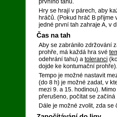
prvního tahu.
Hry se hrají v párech, aby ka
hráčů. (Pokud hráč B přijme 
jedné první tah zahraje A, v 
Čas na tah
Aby se zabránilo zdržování z
prohře, má každá hra své
te
odehrání tahu) a
toleranci
(ko
dojde ke kontumační prohře)
Tempo je možné nastavit mez
(do 8 h) je možné zadat, v kt
mezi 9. a 15. hodinou). Mimo 
přerušeno, počítat se začíná 
Dále je možné zvolit, zda se
Započítávání do ligy