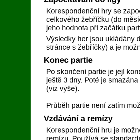
Korespondenční hry se započí
celkového žebříčku (do měsíč
jeho hodnota při začátku part
Výsledky her jsou ukládány 
stránce s žebříčky) a je možné
Konec partie
Po skončení partie je její ko
ještě 3 dny. Poté je smazána 
(viz výše).
Průběh partie není zatím možn
Vzdávání a remízy
Korespondenční hru je možné
remízu. Používá se standardn